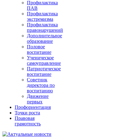
Профилактика
ПАВ
Профилактика
экстремизма
Профилактика
правонарушений
Дополнительное
образование
Половое
воспитание
Ученическое
самоуправление
Патриотическое
воспитание
Советник
директора по
воспитанию
Движение
первых
Профориентация
Точки роста
Правовая
грамотность