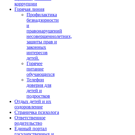
коррупции
Горячая линия
Профилактика
безнадзорности
и
правонарушений
несовершеннолетних,
защиты прав и
законных
интересов
детей.
Горячее
питание
обучающихся
Телефон
доверия для
детей и
подростков
Отдых детей и их
оздоровление
Страничка психолога
Ответственное
родительство
Единый портал
государственных и