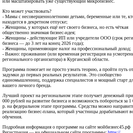
или масштабировать уже существующий микробизнес.
Кто может участвовать?
- Мамы с несовершеннолетними детьми, беременные или те, кт
находится в декретном отпуске;
- Женщины, у которых ещё нет своего бизнеса, но есть чёткая
общественно значимая бизнес-идея;
- Женщины - действующие ИП или учредители ООО (срок рег
бизнеса — до 3 лет на конец 2026 года);
- Женщины, применяющие налог на профессиональный доход;
- Важно: проживание (или временная регистрация на усмотрен
регионального организатора) в Курганской области.
Программа помогает не просто узнать теорию, а пройти путь о
задумки до первых реальных результатов. Это сообщество
единомышленниц, поддержка специалистов и мощный старт д
вашего личного бренда.
Лучший проект на региональном этапе получает денежный при
000 рублей на развитие бизнеса и возможность побороться за 1 
р. на федеральном этапе программы. Средства можно направит
реализацию бизнес-плана, который участницы дорабатывают в
обучения.
Подробная информация о программе на сайте мойбизнес45.рф
Регистрация — на официальном сайте программы:
https://