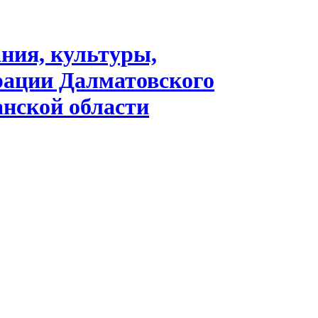
ания, культуры,
рации Далматовского
нской области