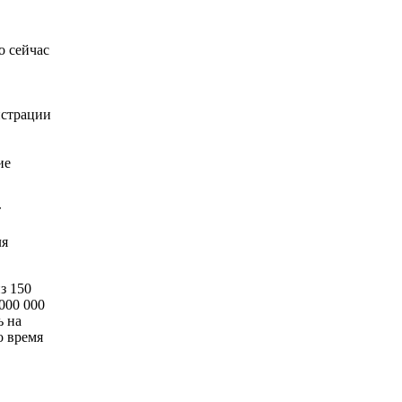
о сейчас
истрации
ие
т
ля
з 150
000 000
ь на
о время