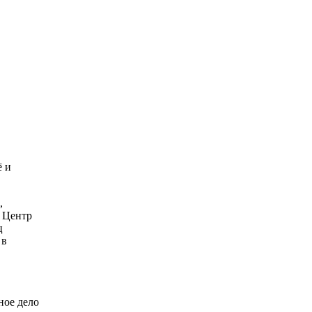
ё и
,
? Центр
ц
 в
ное дело