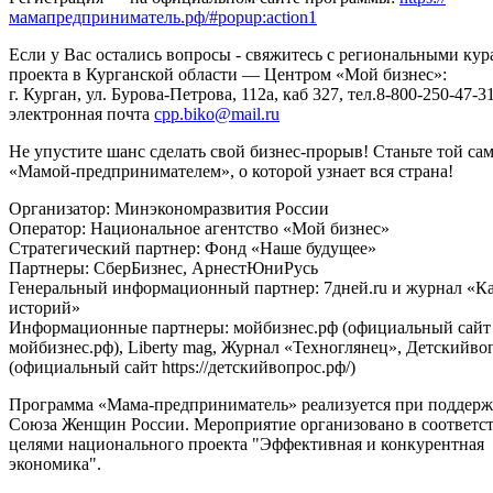
мамапредприниматель.рф/#popup:action1
Если у Вас остались вопросы - свяжитесь с региональными ку
проекта в Курганской области — Центром «Мой бизнес»:
г. Курган, ул. Бурова-Петрова, 112а, каб 327, тел.8-800-250-47-31
электронная почта
cpp.biko@mail.ru
Не упустите шанс сделать свой бизнес-прорыв! Станьте той са
«Мамой-предпринимателем», о которой узнает вся страна!
Организатор: Минэкономразвития России
Оператор: Национальное агентство «Мой бизнес»
Стратегический партнер: Фонд «Наше будущее»
Партнеры: СберБизнес, АрнестЮниРусь
Генеральный информационный партнер: 7дней.ru и журнал «К
историй»
Информационные партнеры: мойбизнес.рф (официальный сайт ht
мойбизнес.рф), Liberty mag, Журнал «Техноглянец», Детскийво
(официальный сайт https://детскийвопрос.рф/)
Программа «Мама-предприниматель» реализуется при поддерж
Союза Женщин России. Мероприятие организовано в соответст
целями национального проекта "Эффективная и конкурентная
экономика".