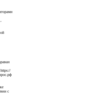
раторами
,
мой
араван
tps://
прос.рф
ке
вии с